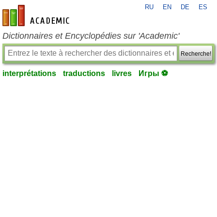
RU
EN
DE
ES
fr-academic.com
Dictionnaires et Encyclopédies sur 'Academic'
Recherche!
interprétations
traductions
livres
Игры ⚽