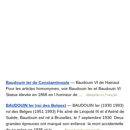
Baudouin Ier de Constantinople
— Baudouin VI de Hainaut
Pour les articles homonymes, voir Baudouin Ier et Baudouin VI.
Statue élevée en 1868 en l honneur de …
Wikipédia en Français
BAUDOUIN Ier (roi des Belges)
— BAUDOUIN Ier (1930 1993)
roi des Belges (1951 1993) Fils aîné de Léopold III et d’Astrid de
Suède, Baudouin est né à Bruxelles, le 7 septembre 1930. Deux
grandes épreuves ont marqué son enfance: la mort accidentelle
de sa mère en 1935 et la… …