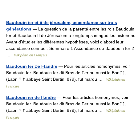
Baudouin ier et ii de jérusalem, ascendance sur trois
générations
— La question de la parenté entre les rois Baudouin
Ier et Baudouin II de Jérusalem a longtemps intrigué les historiens.
Avant d’étudier les différentes hypothèses, voici d’abord leur
ascendance connue : Sommaire 1 Ascendance de Baudouin Ier 2
…
Wikipédia en Français
Baudouin Ier De Flandre
— Pour les articles homonymes, voir
Baudouin Ier. Baudouin Ier dit Bras de Fer ou aussi le Bon[1],
(Laon ? † abbaye Saint Bertin, 879), fut marqu …
Wikipédia en
Français
Baudouin ier de flandre
— Pour les articles homonymes, voir
Baudouin Ier. Baudouin Ier dit Bras de Fer ou aussi le Bon[1],
(Laon ? † abbaye Saint Bertin, 879), fut marqu …
Wikipédia en
Français