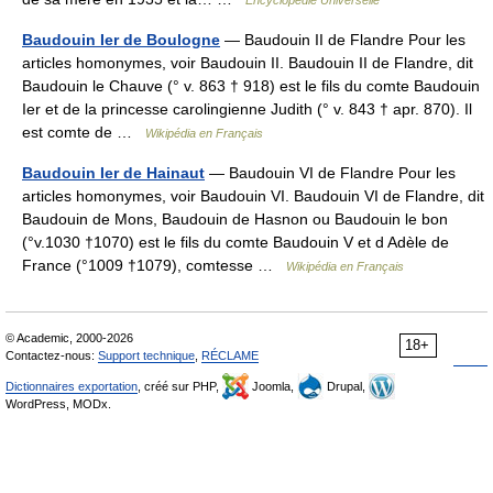
Encyclopédie Universelle
Baudouin Ier de Boulogne
— Baudouin II de Flandre Pour les
articles homonymes, voir Baudouin II. Baudouin II de Flandre, dit
Baudouin le Chauve (° v. 863 † 918) est le fils du comte Baudouin
Ier et de la princesse carolingienne Judith (° v. 843 † apr. 870). Il
est comte de …
Wikipédia en Français
Baudouin Ier de Hainaut
— Baudouin VI de Flandre Pour les
articles homonymes, voir Baudouin VI. Baudouin VI de Flandre, dit
Baudouin de Mons, Baudouin de Hasnon ou Baudouin le bon
(°v.1030 †1070) est le fils du comte Baudouin V et d Adèle de
France (°1009 †1079), comtesse …
Wikipédia en Français
© Academic, 2000-2026
18+
Contactez-nous:
Support technique
,
RÉCLAME
Dictionnaires exportation
, créé sur PHP,
Joomla,
Drupal,
WordPress, MODx.